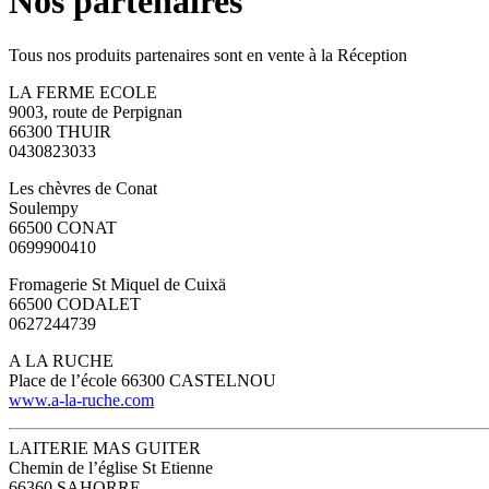
Nos partenaires
Tous nos produits partenaires sont en vente à la Réception
LA FERME ECOLE
9003, route de Perpignan
66300 THUIR
0430823033
Les chèvres de Conat
Soulempy
66500 CONAT
0699900410
Fromagerie St Miquel de Cuixä
66500 CODALET
0627244739
A LA RUCHE
Place de l’école 66300 CASTELNOU
www.a-la-ruche.com
LAITERIE MAS GUITER
Chemin de l’église St Etienne
66360 SAHORRE