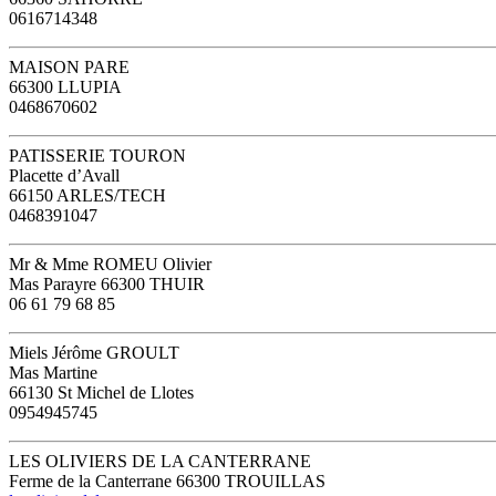
0616714348
MAISON PARE
66300 LLUPIA
0468670602
PATISSERIE TOURON
Placette d’Avall
66150 ARLES/TECH
0468391047
Mr & Mme ROMEU Olivier
Mas Parayre 66300 THUIR
06 61 79 68 85
Miels Jérôme GROULT
Mas Martine
66130 St Michel de Llotes
0954945745
LES OLIVIERS DE LA CANTERRANE
Ferme de la Canterrane 66300 TROUILLAS