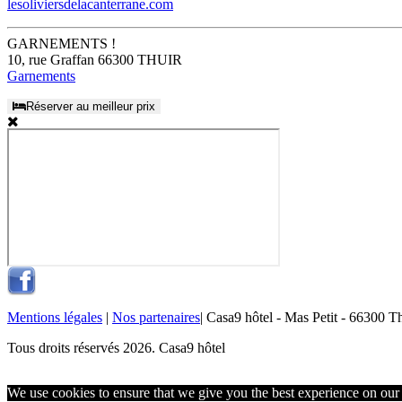
lesoliviersdelacanterrane.com
GARNEMENTS !
10, rue Graffan 66300 THUIR
Garnements
Réserver au meilleur prix
Mentions légales
|
Nos partenaires
| Casa9 hôtel - Mas Petit - 66300 Th
Tous droits réservés 2026. Casa9 hôtel
We use cookies to ensure that we give you the best experience on our w